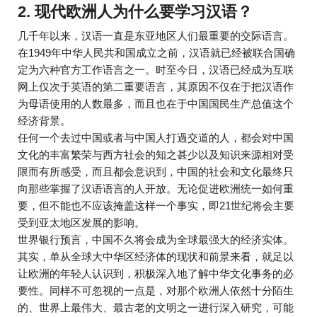
2. 现代欧洲人为什么要学习汉语？
几千年以来，汉语一直是东亚地区人们最重要的交际语言。
在1949年中华人民共和国成立之前，汉语就已经被联合国确
定为六种官方工作语言之一。时至今日，汉语已经成为互联
网上仅次于英语的第二重要语言，其原因不仅在于把汉语作
为母语使用的人数最多，而且也在于中国国民生产总值这个
经济背景。
任何一个去过中国或者与中国人打過交道的人，都会对中国
文化的丰富繁荣与西方社会的知之甚少以及知识来源相对受
限而有所感受，而且都会意识到，中国的社会和文化最终只
向那些掌握了汉语语言的人开放。无论促进欧洲统一如何重
要，但不能也不应该掩盖这样一个事实，即21世纪将会主要
受到亚太地区发展的影响。
世界银行预言，中国不久将会成为全球最强大的经济实体。
其实，单从全球大中华区经济体的现状和前景来看，就足以
让欧洲的年轻人认识到，积极深入地了解中华文化事务的必
要性。同样不可忽视的一点是，对那个欧洲人依然十分陌生
的、世界上最伟大、最古老的文明之一进行深入研究，可能