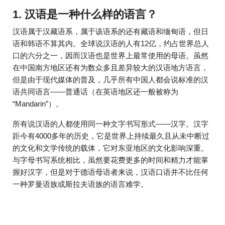
1. 汉语是一种什么样的语言？
汉语属于汉藏语系，属于该语系的还有藏语和缅甸语，但日
语和韩语不算其内。全球说汉语的人有12亿，约占世界总人
口的六分之一，因而汉语也是世界上最常使用的母语。虽然
在中国南方地区还有为数众多且差异较大的汉语地方语言，
但是由于现代媒体的普及，几乎所有中国人都会说标准的汉
语共同语言——普通话（在英语地区还一般被称为
“Mandarin”）。
所有说汉语的人都使用同一种文字书写形式——汉字。汉字
距今有4000多年的历史，它是世界上持续最久且从未中断过
的文化和文学传统的载体，它对东亚地区的文化影响深重。
与字母书写系统相比，虽然要花费更多的时间和精力才能掌
握好汉字，但是对于德语母语者来说，汉语口语并不比任何
一种罗曼语族或斯拉夫语族的语言难学。