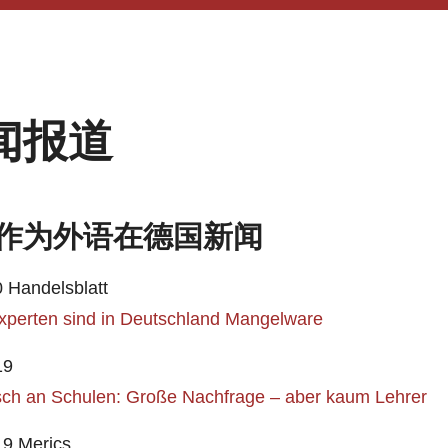
闻报道
作为外语在德国新闻
 Handelsblatt
xperten sind in Deutschland Mangelware
19
sch an Schulen: Große Nachfrage – aber kaum Lehrer
19 Merics