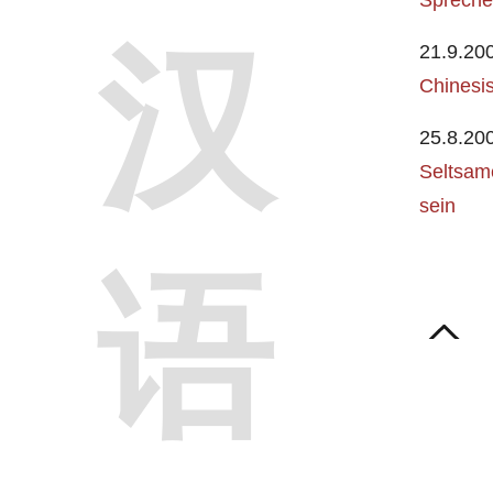
汉
21.9.20
Chinesis
25.8.20
Seltsam
sein
语