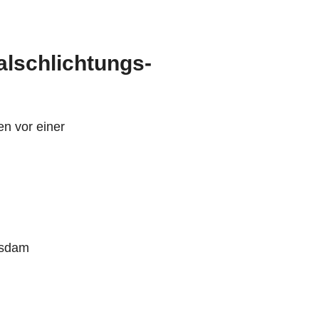
al­schlichtungs­
en vor einer
tsdam