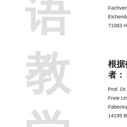
语
Fachver
Eichendo
71083 H
教
根据
者：
Prof. Dr
Freie Un
Fabeckst
14195 B