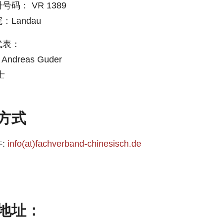
码： VR 1389
：Landau
代表：
. Andreas Guder
士
方式
:
info(at)fachverband-chinesisch.de
地址：