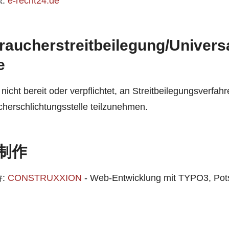
:
e-recht24.de
raucher­streit­beilegung/Univers
e
 nicht bereit oder verpflichtet, an Streitbeilegungsverfahr
herschlichtungsstelle teilzunehmen.
制作
:
CONSTRUXXION
- Web-Entwicklung mit TYPO3, Po