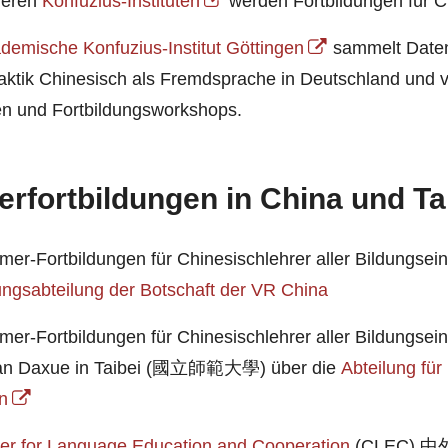
reren
Konfuzius-Instituten
werden Fortbildungen für C
demische Konfuzius-Institut Göttingen
sammelt Daten
aktik Chinesisch als Fremdsprache in Deutschland und v
n und Fortbildungsworkshops.
erfortbildungen in China und T
er-Fortbildungen für Chinesischlehrer aller Bildungsein
ungsabteilung der Botschaft der VR China
er-Fortbildungen für Chinesischlehrer aller Bildungsei
an Daxue in Taibei (國立師範大學) über die
Abteilung für
in
er for Language Education and Cooperation
(CLEC)