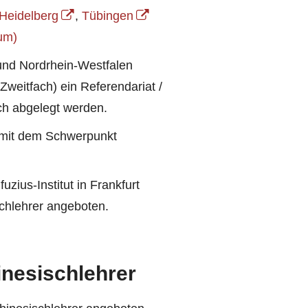
Heidelberg
,
Tübingen
um)
und Nordrhein-Westfalen
weitfach) ein Referendariat /
ch abgelegt werden.
e mit dem Schwerpunkt
ius-Institut in Frankfurt
chlehrer angeboten.
inesischlehrer