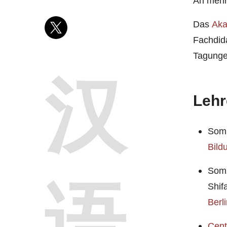
An meh
Das
Aka
Fachdid
Tagunge
汉
Lehr
Somm
Bild
Somm
语
Shif
Berl
Cent