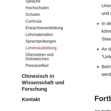
Sprache
Univ
Hochschulen
und
Schulen
Curricula
In d
Erwachsenenbildung
könn
Lehrmaterialien
Staa
Sprachprüfungen
Lehrerausbildung
An d
Übersetzen und
"Unt
Dolmetschen
Presseartikel
Beim
werd
Chinesisch in
Wissenschaft und
Forschung
Fort
Kontakt