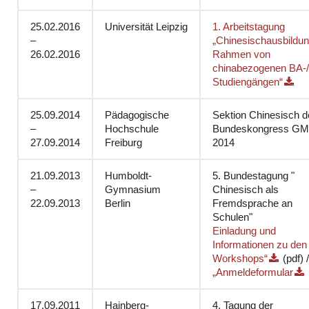
25.02.2016
Universität Leipzig
1. Arbeitstagung
–
„Chinesischausbildun
26.02.2016
Rahmen von
chinabezogenen BA-
Studiengängen“
25.09.2014
Pädagogische
Sektion Chinesisch d
–
Hochschule
Bundeskongress G
27.09.2014
Freiburg
2014
21.09.2013
Humboldt-
5. Bundestagung "
–
Gymnasium
Chinesisch als
22.09.2013
Berlin
Fremdsprache an
Schulen"
Einladung und
Informationen zu den
Workshops“
(pdf) /
„Anmeldeformular
17.09.2011
Hainberg-
4. Tagung der