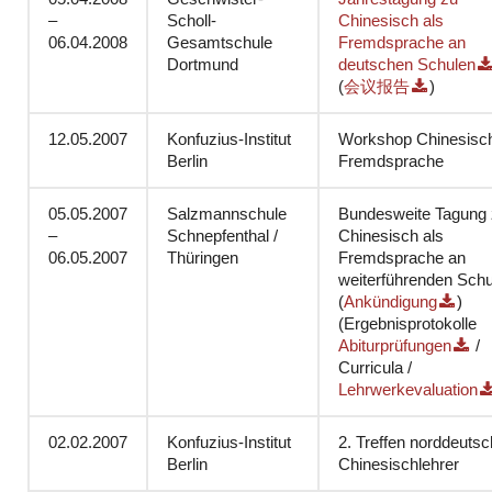
–
Scholl-
Chinesisch als
06.04.2008
Gesamtschule
Fremdsprache an
Dortmund
deutschen Schulen
(
会议报告
)
12.05.2007
Konfuzius-Institut
Workshop Chinesisch
Berlin
Fremdsprache
05.05.2007
Salzmannschule
Bundesweite Tagung
–
Schnepfenthal /
Chinesisch als
06.05.2007
Thüringen
Fremdsprache an
weiterführenden Schu
(
Ankündigung
)
(Ergebnisprotokolle
Abiturprüfungen
/
Curricula /
Lehrwerkevaluation
02.02.2007
Konfuzius-Institut
2. Treffen norddeutsc
Berlin
Chinesischlehrer