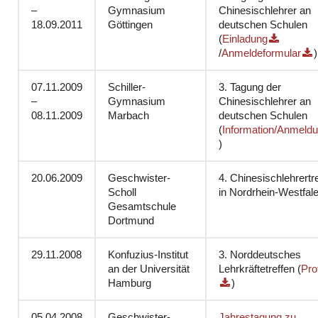
–
Gymnasium
Chinesischlehrer an
18.09.2011
Göttingen
deutschen Schulen
(
Einladung
/
Anmeldeformular
)
07.11.2009
Schiller-
3. Tagung der
–
Gymnasium
Chinesischlehrer an
08.11.2009
Marbach
deutschen Schulen
(
Information/Anmeld
)
20.06.2009
Geschwister-
4. Chinesischlehrertr
Scholl
in Nordrhein-Westfal
Gesamtschule
Dortmund
29.11.2008
Konfuzius-Institut
3. Norddeutsches
an der Universität
Lehrkräftetreffen (
Pro
Hamburg
)
05.04.2008
Geschwister-
Jahrestagung zu