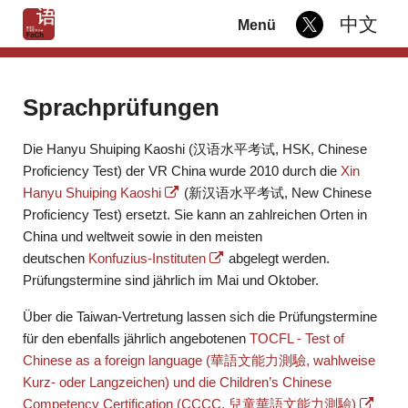
中文
Menü
Sprachprüfungen
Die Hanyu Shuiping Kaoshi (汉语水平考试, HSK, Chinese
Proficiency Test) der VR China wurde 2010 durch die
Xin
Hanyu Shuiping Kaoshi
(新汉语水平考试, New Chinese
Proficiency Test) ersetzt. Sie kann an zahlreichen Orten in
China und weltweit sowie in den meisten
deutschen
Konfuzius-Instituten
abgelegt werden.
Prüfungstermine sind jährlich im Mai und Oktober.
Über die Taiwan-Vertretung lassen sich die Prüfungstermine
für den ebenfalls jährlich angebotenen
TOCFL - Test of
Chinese as a foreign language (華語文能力測驗, wahlweise
Kurz- oder Langzeichen) und die Children’s Chinese
Competency Certification (CCCC, 兒童華語文能力測驗)