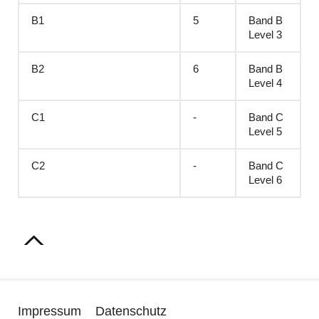
B1
5
Band B
Level 3
B2
6
Band B
Level 4
C1
-
Band C
Level 5
C2
-
Band C
Level 6
Impressum
Datenschutz