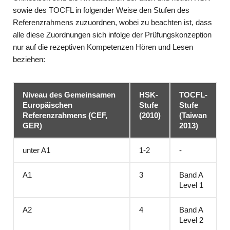
sowie des TOCFL in folgender Weise den Stufen des
Referenzrahmens zuzuordnen, wobei zu beachten ist, dass
alle diese Zuordnungen sich infolge der Prüfungskonzeption
nur auf die rezeptiven Kompetenzen Hören und Lesen
beziehen:
Niveau des Gemeinsamen
HSK-
TOCFL-
Europäischen
Stufe
Stufe
Referenzrahmens (CEF,
(2010)
(Taiwan
GER)
2013)
unter A1
1-2
-
A1
3
Band A
Level 1
A2
4
Band A
Level 2