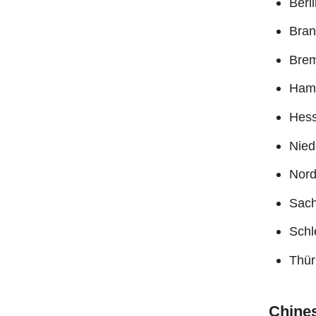
Berl
Bran
Brem
Ham
Hes
Nied
Nord
Sach
Schl
Thü
Chines