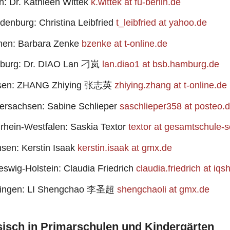
in: Dr. Kathleen Wittek
k.wittek at fu-berlin.de
denburg: Christina Leibfried
t_leibfried at yahoo.de
en: Barbara Zenke
bzenke at t-online.de
burg: Dr. DIAO Lan 刁岚
lan.diao1 at bsb.hamburg.de
sen: ZHANG Zhiying 张志英
zhiying.zhang at t-online.de
ersachsen: Sabine Schlieper
saschlieper358 at posteo.
rhein-Westfalen: Saskia Textor
textor at gesamtschule-s
sen: Kerstin Isaak
kerstin.isaak at gmx.de
eswig-Holstein: Claudia Friedrich
claudia.friedrich at iqs
ringen: LI Shengchao 李圣超
shengchaoli at gmx.de
isch in Primarschulen und Kindergärten