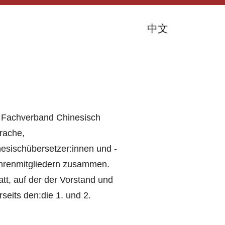
中文
e Fachverband Chinesisch
rache,
nesischübersetzer:innen und -
 Ehrenmitgliedern zusammen.
att, auf der der Vorstand und
seits den:die 1. und 2.