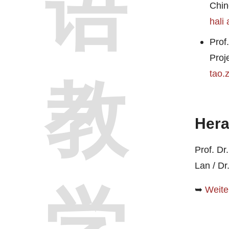
语
Chin
hali
Prof
Proje
tao.
教
Hera
Prof. Dr
Lan / Dr
学
➥
Weite