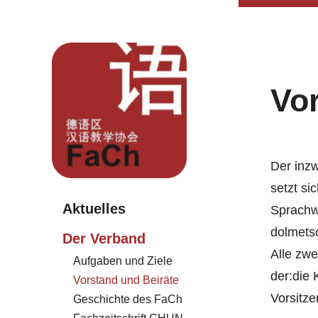
Vo
Der inz
setzt s
Aktuelles
Sprachwi
dolmetsc
Der Verband
Alle zwe
Aufgaben und Ziele
der:die 
Vorstand und Beiräte
Vorsitze
Geschichte des FaCh