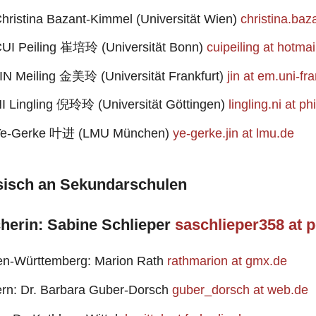
Christina Bazant-Kimmel (Universität Wien)
christina.baz
CUI Peiling 崔培玲 (Universität Bonn)
cuipeiling at hotma
JIN Meiling 金美玲 (Universität Frankfurt)
jin at em.uni-fr
NI Lingling 倪玲玲 (Universität Göttingen)
lingling.ni at p
 Ye-Gerke 叶进 (LMU München)
ye-gerke.jin at lmu.de
sisch an Sekundarschulen
herin: Sabine Schlieper
saschlieper358 at 
n-Württemberg: Marion Rath
rathmarion at gmx.de
rn: Dr. Barbara Guber-Dorsch
guber_dorsch at web.de