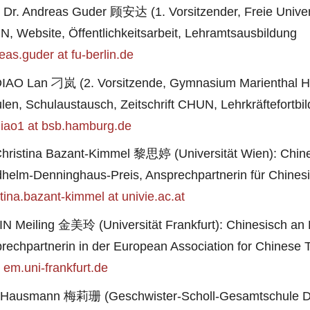
. Dr. Andreas Guder 顾安达 (1. Vorsitzender, Freie Universit
, Website, Öffentlichkeitsarbeit, Lehramtsausbildung
eas.guder at fu-berlin.de
DIAO Lan 刁岚 (2. Vorsitzende, Gymnasium Marienthal H
len, Schulaustausch, Zeitschrift CHUN, Lehrkräftefortbi
diao1 at bsb.hamburg.de
Christina Bazant-Kimmel 黎思婷 (Universität Wien): Chin
dhelm-Denninghaus-Preis, Ansprechpartnerin für Chinesi
stina.bazant-kimmel at univie.ac.at
JIN Meiling 金美玲 (Universität Frankfurt): Chinesisch an
rechpartnerin in der European Association for Chinese
t em.uni-frankfurt.de
 Hausmann 梅莉珊 (Geschwister-Scholl-Gesamtschule Do