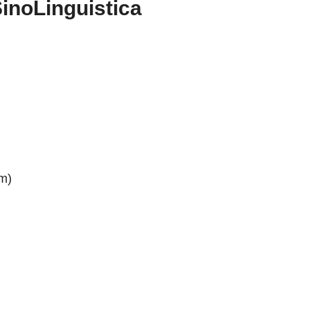
inoLinguistica
im)