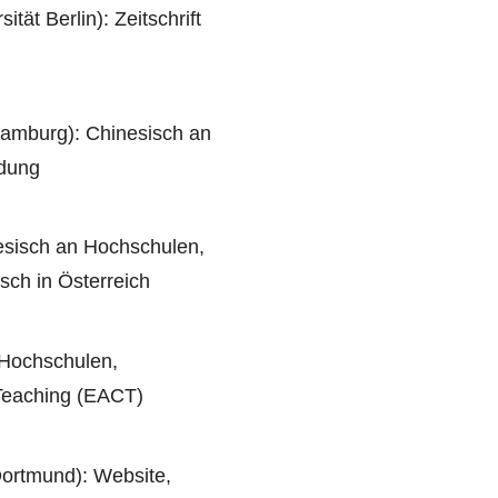
ät Berlin): Zeitschrift
amburg): Chinesisch an
ldung
esisch an Hochschulen,
sch in Österreich
 Hochschulen,
 Teaching (EACT)
rtmund): Website,