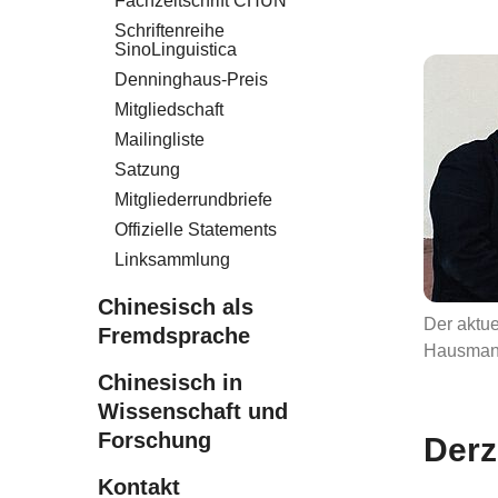
Fachzeitschrift CHUN
Schriftenreihe
SinoLinguistica
Denninghaus-Preis
Mitgliedschaft
Mailingliste
Satzung
Mitgliederrundbriefe
Offizielle Statements
Linksammlung
Chinesisch als
Der aktu
Fremdsprache
Hausman
Chinesisch in
Wissenschaft und
Forschung
Derz
Kontakt