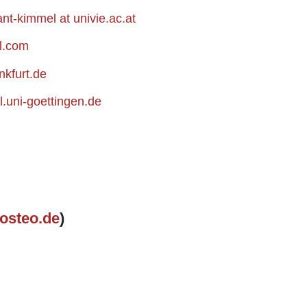
ant-kimmel at univie.ac.at
il.com
ankfurt.de
hil.uni-goettingen.de
posteo.de
)