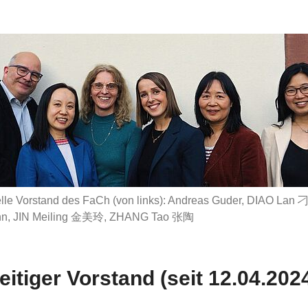
elle Vorstand des FaCh (von links): Andreas Guder, DIAO Lan 
n, JIN Meiling 金美玲, ZHANG Tao 张陶
eitiger Vorstand (seit 12.04.202