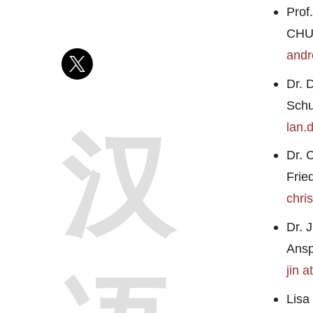
Prof
CHUN
andr
Dr. 
Schu
lan.
汉
Dr. 
Frie
chri
Dr. 
Ansp
jin a
Lisa