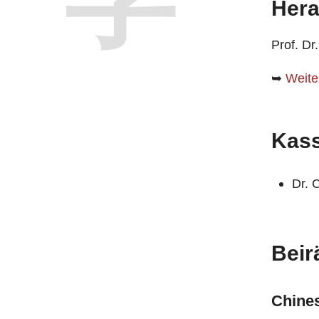
Hera
Prof. Dr
➥
Weite
Kass
Dr. 
Beir
Chine