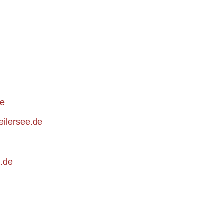
de
eilersee.de
h.de