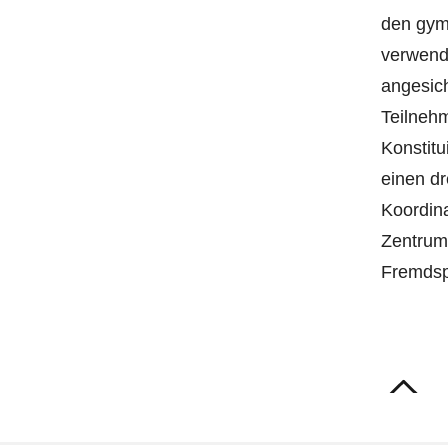
den gymn
verwende
angesic
Teilnehm
Konstitu
einen dr
Koordina
Zentrum“
Fremdsp