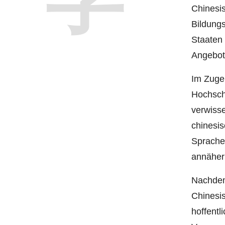
Chinesis
Bildungs
Staaten
Angebot
Im Zuge 
Hochsch
verwisse
chinesi
Spracher
annähern
Nachdem
Chinesis
hoffentl