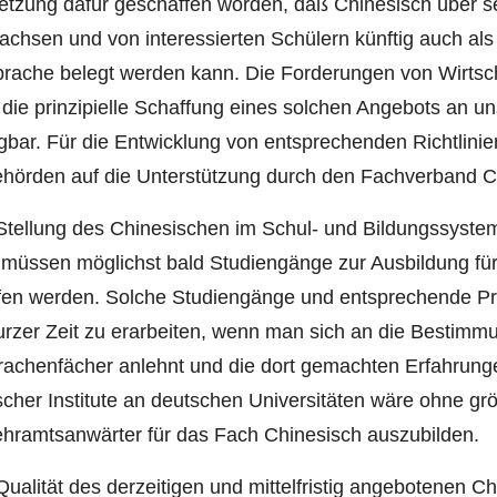
etzung dafür geschaffen worden, daß Chinesisch über s
chsen und von interessierten Schülern künftig auch als 
rache belegt werden kann. Die Forderungen von Wirtsch
die prinzipielle Schaffung eines solchen Angebots an 
bar. Für die Entwicklung von entsprechenden Richtlini
ehörden auf die Unterstützung durch den Fachverband C
Stellung des Chinesischen im Schul- und Bildungssyste
 müssen möglichst bald Studiengänge zur Ausbildung für
fen werden. Solche Studiengänge und entsprechende Pr
kurzer Zeit zu erarbeiten, wenn man sich an die Bestimm
rachenfächer anlehnt und die dort gemachten Erfahrunge
scher Institute an deutschen Universitäten wäre ohne gr
ehramtsanwärter für das Fach Chinesisch auszubilden.
ualität des derzeitigen und mittelfristig angebotenen Ch