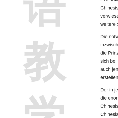
语
Chinesi
verwies
weitere 
Die notw
教
inzwisch
die Prin
sich bei
auch jen
erstelle
Der in 
学
die eno
Chinesi
Chinesi