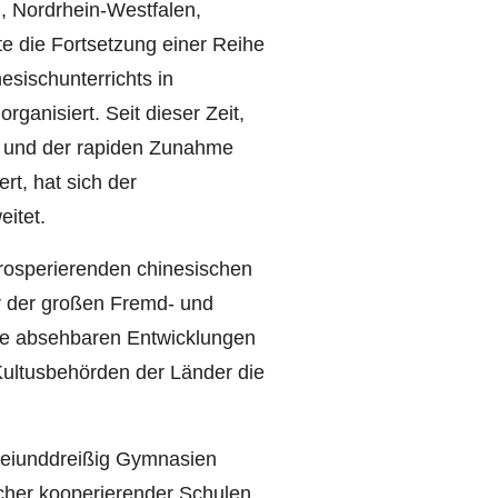
 Nordrhein-Westfalen,
te die Fortsetzung einer Reihe
sischunterrichts in
ganisiert. Seit dieser Zeit,
na und der rapiden Zunahme
rt, hat sich der
itet.
rosperierenden chinesischen
r der großen Fremd- und
ese absehbaren Entwicklungen
Kultusbehörden der Länder die
dreiunddreißig Gymnasien
icher kooperierender Schulen