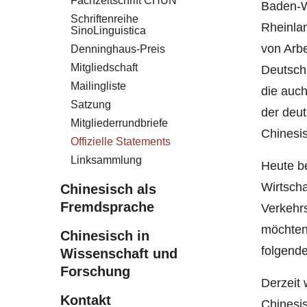
Fachzeitschrift CHUN
Baden-W
Schriftenreihe
Rheinlan
SinoLinguistica
von Arb
Denninghaus-Preis
Mitgliedschaft
Deutschl
Mailingliste
die auch
Satzung
der deut
Mitgliederrundbriefe
Chinesi
Offizielle Statements
Linksammlung
Heute b
Wirtsch
Chinesisch als
Fremdsprache
Verkehrs
möchten
Chinesisch in
folgende
Wissenschaft und
Forschung
Derzeit
Kontakt
Chinesis