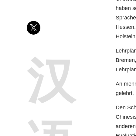
haben so
Sprache
Hessen,
Holstei
Lehrplän
汉
Bremen,
Lehrplan
An mehr
gelehrt,
Den Schl
Chinesis
anderen
Evaluat