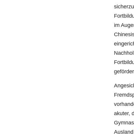
sicherzu
Fortbil
im Auge
Chinesis
eingeric
Nachhol
Fortbild
geförder
Angesich
Fremdsp
vorhand
akuter, 
Gymnasie
Ausland 