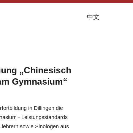
中文
gung „Chinesisch
 am Gymnasium“
ortbildung in Dillingen die
asium - Leistungsstandards
 -lehrern sowie Sinologen aus