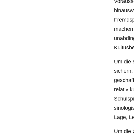
Vorauss
hinauswa
Fremdsp
machen 
unabding
Kultusb
Um die 
sichern,
geschaf
relativ 
Schulsp
sinologi
Lage, L
Um die Q