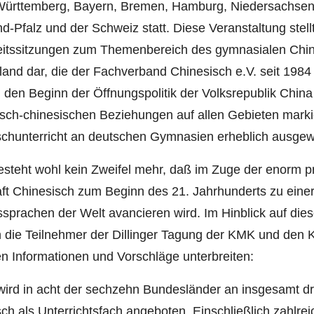
ürttemberg, Bayern, Bremen, Hamburg, Niedersachsen,
d-Pfalz und der Schweiz statt. Diese Veranstaltung stell
eitssitzungen zum Themenbereich des gymnasialen Chine
and dar, die der Fachverband Chinesisch e.V. seit 1984 or
 den Beginn der Öffnungspolitik der Volksrepublik Chi
sch-chinesischen Beziehungen auf allen Gebieten markie
schunterricht an deutschen Gymnasien erheblich ausgewe
esteht wohl kein Zweifel mehr, daß im Zuge der enorm p
aft Chinesisch zum Beginn des 21. Jahrhunderts zu eine
sprachen der Welt avancieren wird. Im Hinblick auf di
 die Teilnehmer der Dillinger Tagung der KMK und den 
n Informationen und Vorschläge unterbreiten:
 wird in acht der sechzehn Bundesländer an insgesamt 
ch als Unterrichtsfach angeboten. Einschließlich zahlre