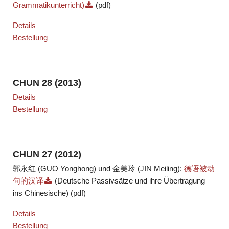
Grammatikunterricht)
(pdf)
Details
Bestellung
CHUN 28 (2013)
Details
Bestellung
CHUN 27 (2012)
郭永红 (GUO Yonghong) und 金美玲 (JIN Meiling):
德语被动
句的汉译
(Deutsche Passivsätze und ihre Übertragung
ins Chinesische) (pdf)
Details
Bestellung