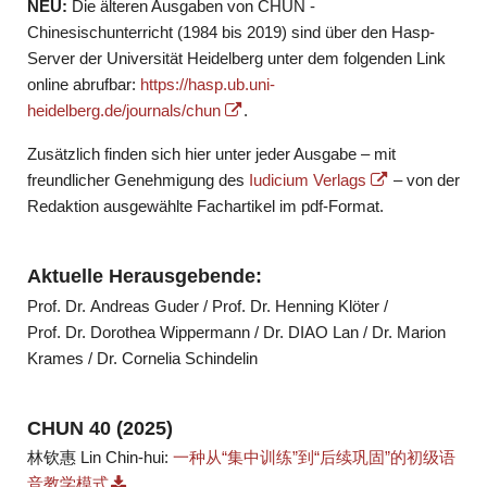
NEU:
Die älteren Ausgaben von CHUN -
Chinesischunterricht (1984 bis 2019) sind über den Hasp-
Server der Universität Heidelberg unter dem folgenden Link
online abrufbar:
https://hasp.ub.uni-
heidelberg.de/journals/chun
.
Zusätzlich finden sich hier unter jeder Ausgabe – mit
freundlicher Genehmigung des
Iudicium Verlags
– von der
Redaktion ausgewählte Fachartikel im pdf-Format.
Aktuelle Herausgebende:
Prof. Dr. Andreas Guder / Prof. Dr. Henning Klöter /
Prof. Dr. Dorothea Wippermann / Dr. DIAO Lan / Dr. Marion
Krames / Dr. Cornelia Schindelin
CHUN 40 (2025)
林钦惠 Lin Chin-hui:
一种从“集中训练”到“后续巩固”的初级语
音教学模式